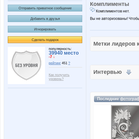
Комплименты
Отправить приватное сообщение
Комплиментов нет.
Вы не авторизованы! Чтоб
Добавить в друзья
Игнорировать
Сделать подарок
Метки лидеров
популярность:
39940 место
-7 ↓
рейтинг
451
?
Интервью
Как получить
уровень?
Последние
фотогра