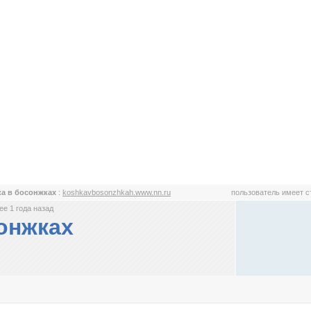
а в босонжках
:
koshkavbosonzhkah.www.nn.ru
пользователь имеет 
е 1 года назад
онжках