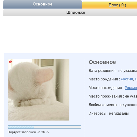
Основное
Блог
( 0 )
Шпионаж
Основное
Дата рождения : не указан
Место рождения :
Россия
,
Н
Место нахождения :
Россия
Место проживания : не ука
Любимые места : не указа
Интересы : не указаны
Портрет заполнен на 36 %