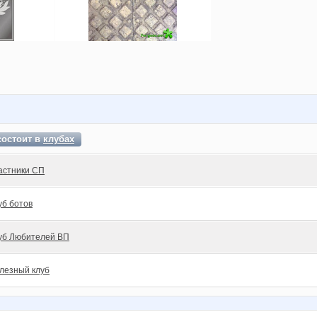
состоит в
клубах
астники СП
уб ботов
уб Любителей ВП
лезный клуб