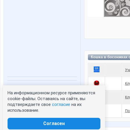
Кошка в босонжках 
Уч
Кл
Статистика портрета:
На информационном ресурсе применяются
сейчас просматривают портрет - 0
Кл
cookie-файлы. Оставаясь на сайте, вы
зарегистрированные пользователи
подтверждаете свое
согласие
на их
посетившие портрет за 7 дней - 0
использование.
По
Согласен